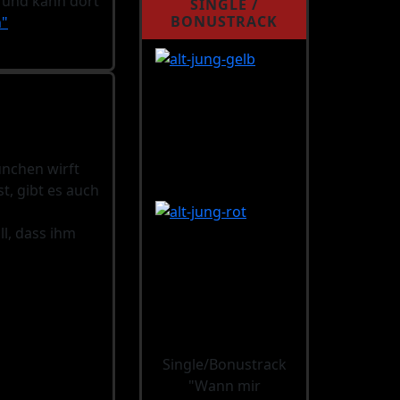
r und kann dort
SINGLE /
BONUSTRACK
n"
ünchen wirft
t, gibt es auch
ll, dass ihm
Single/Bonustrack
"Wann mir