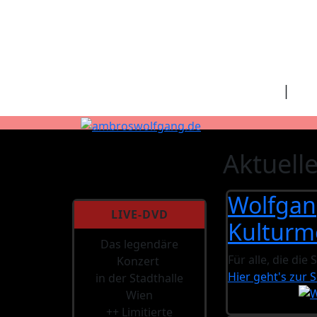
fab fa-facebook
fab fa-twitter
fab fa-spotify
fab fa-apple
Home
|
Kon
Aktuell
Wolfgan
LIVE-DVD
Kulturm
Das legendäre
Für alle, die di
Konzert
Hier geht's zur
in der Stadthalle
Wien
++ Limitierte