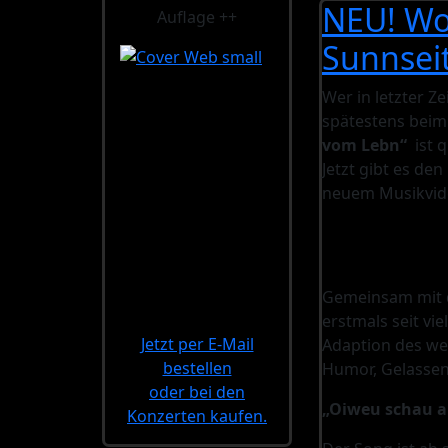
NEU! Wo
Auflage ++
Sunnsei
Wer in letzter Z
spätestens beim 
vom Lebn“
ist 
Jetzt gibt es den
neuem Musikvid
Gemeinsam mit 
erstmals seit vie
Jetzt per E-Mail
Adaption des wel
bestellen
Humor, Gelassenhe
oder bei den
„Oiweu schau a
Konzerten kaufen.