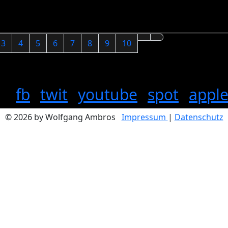
3
4
5
6
7
8
9
10
fb
twit
youtube
spot
appl
© 2026 by Wolfgang Ambros
Impressum
|
Datenschutz