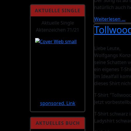
Der Song ist ab 
natürlich auch 
AKTUELLE SINGLE
Weiterlesen …
Aktuelle Single
Tollwood
Aktenzeichen 71/21
Liebe Leute,
Wolfgangs Konze
seine Schatten v
ein eigenes T-Shi
Im Idealfall kom
dieses Shirt nich
T-Shirt "Tollwoo
Jetzt vorbestell
sponsored. Link
T-Shirt schwarz i
Ladyshirt schwar
AKTUELLES BUCH