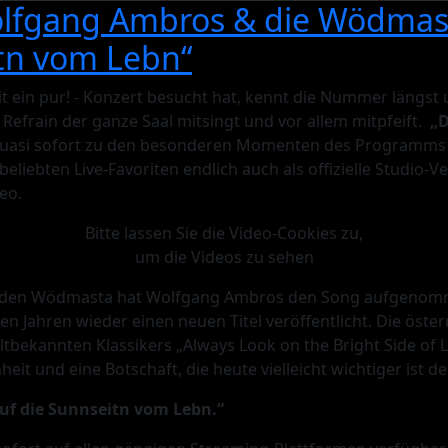
lfgang Ambros & die Wödmast
tn vom Lebn“
eit ein pur! - Konzert besucht hat, kennt die Nummer längst
Refrain der ganze Saal mitsingt und vor allem mitpfeift.
„D
quasi sofort zu den besonderen Momenten des Programms 
 beliebten Live-Favoriten endlich auch als offizielle Studio-Ve
eo.
Bitte lassen Sie die Video-Cookies zu,
um die Videos zu sehen
den Wödmasta hat Wolfgang Ambros den Song aufgenom
len Jahren wieder einen neuen Titel veröffentlicht. Die öste
tbekannten Klassikers „Always Look on the Bright Side of L
it und eine Botschaft, die heute vielleicht wichtiger ist de
uf die Sunnseitn vom Lebn.“