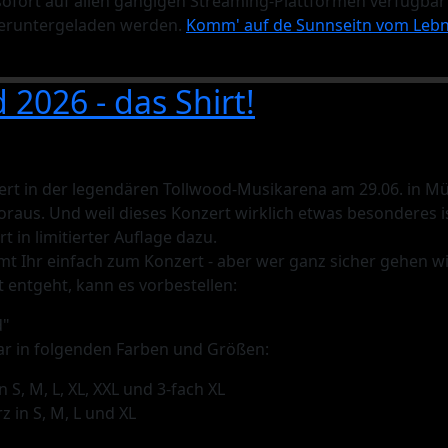
sofort auf allen gängigen Streaming-Plattformen verfügba
heruntergeladen werden.
Komm' auf de Sunnseitn vom Leb
 2026 - das Shirt!
rt in der legendären Tollwood-Musikarena am 29.06. in M
oraus. Und weil dieses Konzert wirklich etwas besonderes is
rt in limitierter Auflage dazu.
mt Ihr einfach zum Konzert - aber wer ganz sicher gehen wi
t entgeht, kann es vorbestellen:
d"
bar in folgenden Farben und Größen:
n S, M, L, XL, XXL und 3-fach XL
z in S, M, L und XL