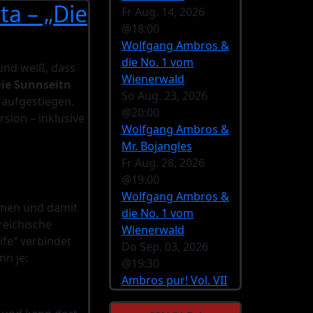
a – „Die
Fr Aug. 14, 2026
@18:00
Wolfgang Ambros &
die No. 1 vom
 und weiß, dass
Wienerwald
ie Sunnseitn
So Aug. 23, 2026
aufgestiegen.
@20:00
rsion – inklusive
Wolfgang Ambros &
Mr. Bojangles
Fr Aug. 28, 2026
@19:00
Wolfgang Ambros &
men und damit
die No. 1 vom
rreichische
Wienerwald
ife“ verbindet
Do Sep. 03, 2026
nn je:
@19:30
Ambros pur! Vol. VII