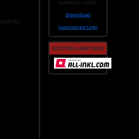
zsamman stehn"
Download
ützt! Zur
(sponsored Link)
HOSTING-PARTNER