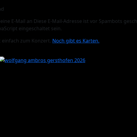
nd
 eine E-Mail an
Diese E-Mail-Adresse ist vor Spambots gesch
aScript eingeschaltet sein.
 einfach zum Konzert.
Noch gibt es Karten.