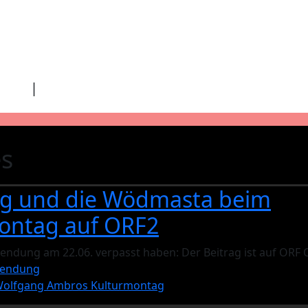
fab fa-youtube
takt
|
Download/Presse
es
g und die Wödmasta beim
ontag auf ORF2
e Sendung am 22.06. verpasst haben: Der Beitrag ist auf ORF
 Sendung