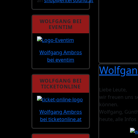
an
shop@
entersound.at
WOLFGANG BEI
EVENTIM
Wolfgang Ambros
bei eventim
Wolfgan
WOLFGANG BEI
TICKETONLINE
Liebe Leute,
wir freuen uns 
können.
Wolfgang Ambros
Wolfgang, Günth
bei ticketonline.at
heute, alle Info