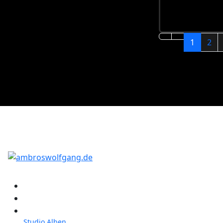
1
2
Konzerte
Shop
Discographie
Studio Alben