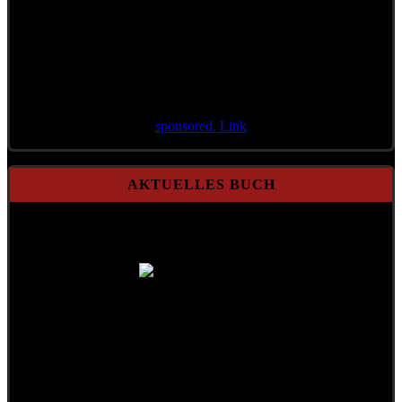
sponsored. Link
AKTUELLES BUCH
A Mensch möcht i bleib'n
Gebundene Ausgabe