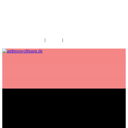
fab fa-facebook
fab fa-twitter
fab fa-youtube
fab fa-spotify
fab fa-apple
Home
|
Kontakt
|
Download/Presse