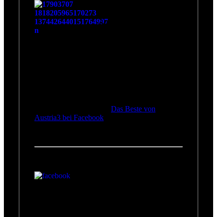
Das Beste von Austria3
Die größten Hits von
Austria3, gespielt von der
Austria3-Originalband.
Harald Fendrich, Ulli Bäer,
Harry Stampfer und Gary
Lux war die erste und
originale Besetzung der
A3-Band. Sie spielten die großen Tourneen und
sorgten für den unverwechselbaren Austria3-
Sound. Mit auf ihrer Tourne lassen Sie die
großen Hits wieder aufleben und holen das
Austria3-Gefühl zurück.
Das Beste von
Austria3 bei Facebook
Wolfgang bei Facebook
Auf Wolfgangs offizieller
Facebook-Seite treffen sich
Fans um die neuesten
Nachrichten zu erfahren,