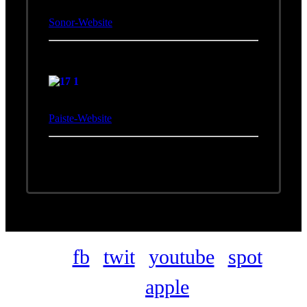
Sonor-Drums.
Sonor-Website
Paiste
Harry Stampfer spielt
Paiste-Cymbals
Paiste-Website
fb
twit
youtube
spot
apple