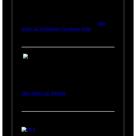
Links auf Wolfgangs
Musik zu teilen und miteinander in Dialog zu
treten. Mit zwischenzeitlich weit über 20.000
Fans ist die Seite zur interaktiven Plattform für
Ambros-Fans aus aller Welt geworden.
Hier
geht's zu Wolfgangs Facebook-Seite
Wir Vier
Feine Band,
hochkarätig besetzt.
Hier bedient Harry
Stampfer das
Schlagwerk, wenn er nicht mit uns unterwegs
ist.
Hier geht's zur Website
Sonor
Harry Stampfer spielt