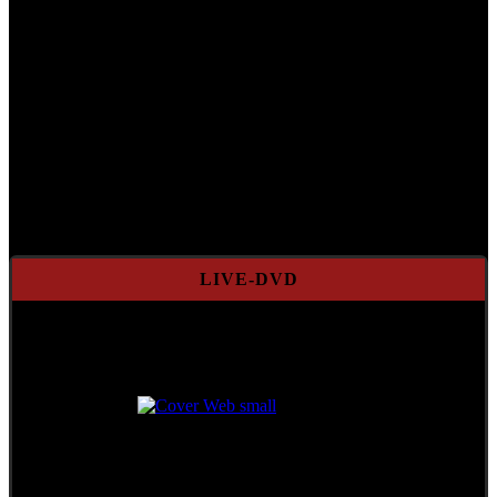
LIVE-DVD
Das legendäre Konzert
in der Stadthalle Wien
++ Limitierte Auflage ++