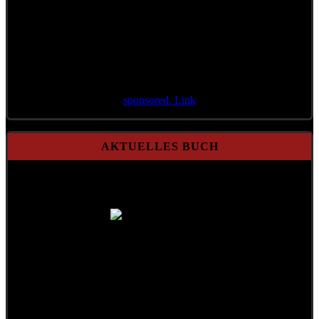
sponsored. Link
AKTUELLES BUCH
A Mensch möcht i bleib'n
Gebundene Ausgabe