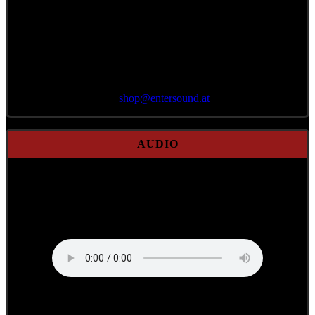
Bestellung per E-Mail
an
shop@
entersound.at
AUDIO
190352 - Reinhörer:
Ausglacht
Nie genau