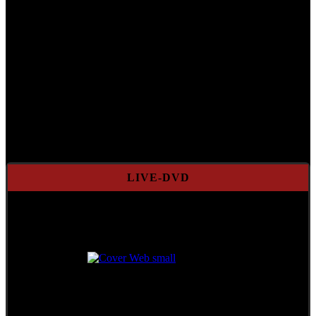
LIVE-DVD
Das legendäre Konzert
in der Stadthalle Wien
++ Limitierte Auflage ++