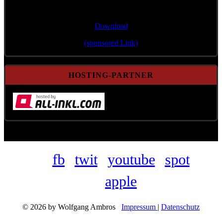
Single/Bonustrack
"Wann mir zsamman stehn"
Download
(sponsored Link)
HOSTING-PARTNER
fb
twit
youtube
spot
apple
© 2026 by Wolfgang Ambros
Impressum
|
Datenschutz