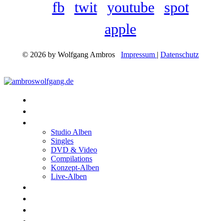
fb
twit
youtube
spot
apple
© 2026 by Wolfgang Ambros
Impressum
|
Datenschutz
Konzerte
Shop
Discographie
Studio Alben
Singles
DVD & Video
Compilations
Konzept-Alben
Live-Alben
Biographie
Band
Fotos
Kwale