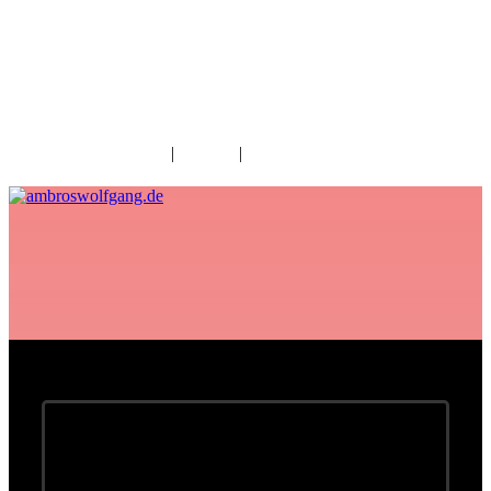
fab fa-facebook
fab fa-twitter
fab fa-youtube
fab fa-spotify
fab fa-apple
Home
|
Kontakt
|
Download/Presse
Wolfgang Ambros mit Seiler