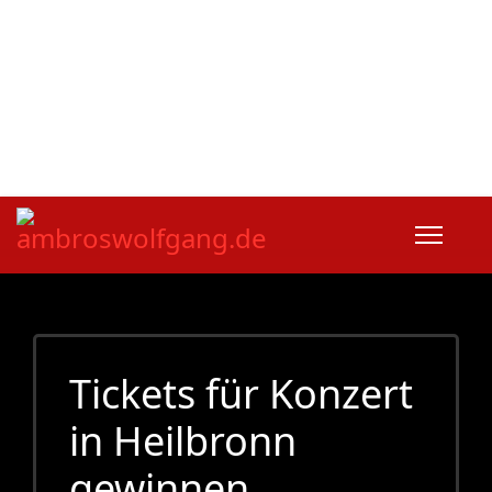
fab fa-facebook
fab fa-twitter
fab fa-youtube
fab fa-spotify
fab fa-apple
Home
|
Kontakt
|
Download/Presse
Tickets für Konzert
in Heilbronn
gewinnen