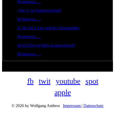
Weiterlesen …
„Wir 4“ im Szenenwechsel
Weiterlesen …
12.08.2023: Live auf der Donaubühne
Weiterlesen …
18.03.2024 in Wien ist ausverkauft!
Weiterlesen …
fb
twit
youtube
spot
apple
© 2026 by Wolfgang Ambros
Impressum
|
Datenschutz