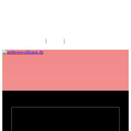
fab fa-facebook
fab fa-twitter
fab fa-youtube
fab fa-spotify
fab fa-apple
Home
|
Kontakt
|
Download/Presse
I glaub’ i geh jetzt