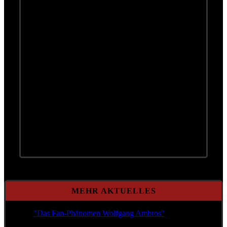
Bitte lassen Sie die Video-Cookies zu,
um die Videos zu sehen
„I glaub’ i geh jetzt“ aus der Session "Live aus
dem Studio Bartberg by Mischa Krausz" -
Einer der, unserer Meinung nach, schönsten
Titel von Wolfgang mit einem kleinen Zuckerl
für die BassistInnen unter euch gegen Ende des
Songs. Die 5. und letzte Auskoppelung aus der
diese Woche erscheinenden Doku und das
letzte Puzzleteil des Ratespiels…Viel
Vergnügen!!!
Wie immer mit: Ullrich Bäer, Dieter Kolbeck,
Roland Vogl , Simon Springer und Mischa
Krausz.
MEHR AKTUELLES
"Das Fan-Phänomen Wolfgang Ambros"