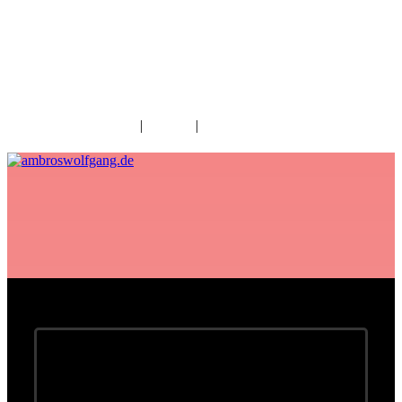
fab fa-facebook
fab fa-twitter
fab fa-youtube
fab fa-spotify
fab fa-apple
Home
|
Kontakt
|
Download/Presse
Der Watzmann ruft -