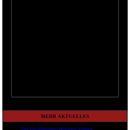
04.10. Stuttgart
07.10. Nürnberg
08.10. Mannheim
09.10. Mannheim
11.10. Bamberg
12.10. Frankfurt
13.10. Frankfurt
15.10. Neu-Ulm
10.11. Innsbruck
11.11. Wien
12.11. Wiener Neustadt
13.11. Graz
MEHR AKTUELLES
"Das Fan-Phänomen Wolfgang Ambros"