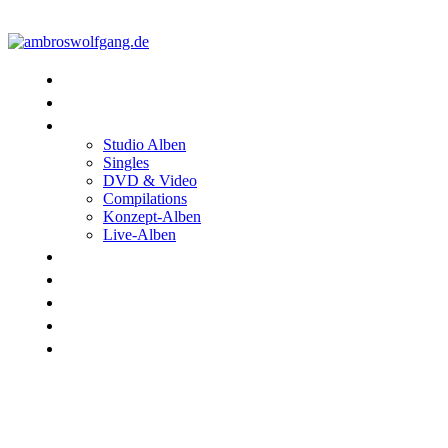
Konzerte
Shop
Discographie
Studio Alben
Singles
DVD & Video
Compilations
Konzept-Alben
Live-Alben
Biographie
Band
Fotos
Kwale
Links