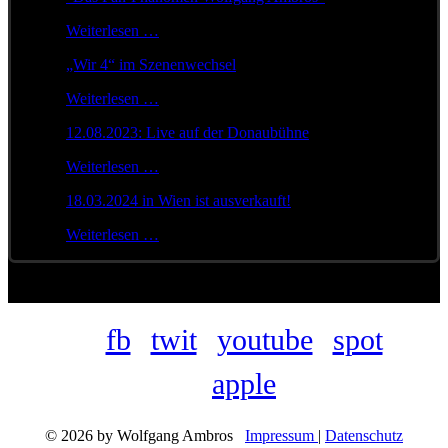
Weiterlesen …
„Wir 4“ im Szenenwechsel
Weiterlesen …
12.08.2023: Live auf der Donaubühne
Weiterlesen …
18.03.2024 in Wien ist ausverkauft!
Weiterlesen …
fb
twit
youtube
spot
apple
© 2026 by Wolfgang Ambros
Impressum
|
Datenschutz