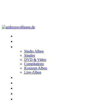
Konzerte
Shop
Discographie
Studio Alben
Singles
DVD & Video
Compilations
Konzept-Alben
Live-Alben
Biographie
Band
Fotos
Kwale
Links