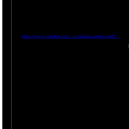
- Theresa Knoll
Ihr werdet noch separat per E-Mail benachrichtigt.
Herzlichen Glückwunsch und viel Spaß beim Konzert!
Nicht fehlen darf natürlich unser dezenter Hinweis: Wer si
(
https://www.oeticket.com/.../wolfgang-ambros-trifft.../
...)