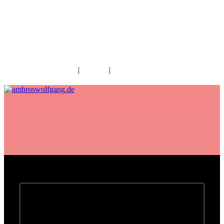
fab fa-facebook
fab fa-twitter
fab fa-youtube
fab fa-spotify
fab fa-apple
Home
|
Kontakt
|
Download/Presse
Herzlichen Dank!