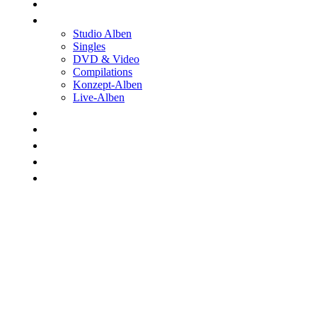
Shop
Discographie
Studio Alben
Singles
DVD & Video
Compilations
Konzept-Alben
Live-Alben
Biographie
Band
Fotos
Kwale
Links