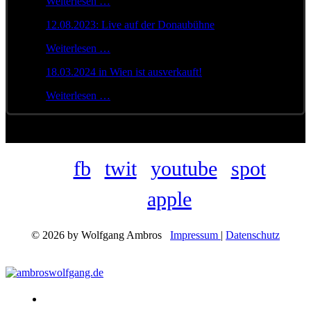
Weiterlesen …
12.08.2023: Live auf der Donaubühne
Weiterlesen …
18.03.2024 in Wien ist ausverkauft!
Weiterlesen …
fb
twit
youtube
spot
apple
© 2026 by Wolfgang Ambros
Impressum
|
Datenschutz
Konzerte