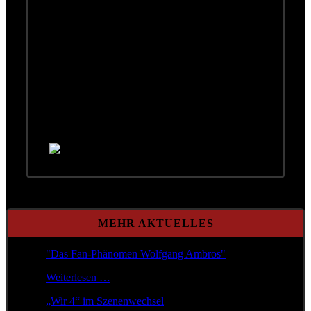
werden
Liebe Leute,
Wolfgang ist krank. Darum müssen die
Konzerte in Wieselburg und Wimpassing
verschoben werden.
Dank einer organisatorischen Kraftanstrengung
stehen die Nachholtermine schon:
Wieselburg: 26.11.2025
Wimpassing: 23.11.2025
Die Tickets bleiben natürlich gültig.
MEHR AKTUELLES
"Das Fan-Phänomen Wolfgang Ambros"
Weiterlesen …
„Wir 4“ im Szenenwechsel