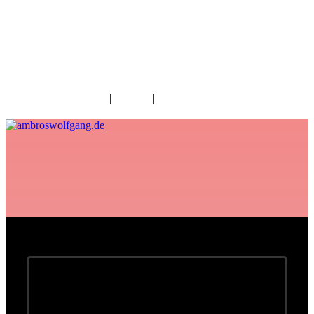
fab fa-facebook
fab fa-twitter
fab fa-youtube
fab fa-spotify
fab fa-apple
Home
|
Kontakt
|
Download/Presse
Konzerte müssen verschoben