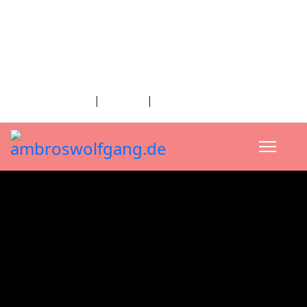
fab fa-facebook
fab fa-twitter
fab fa-youtube
fab fa-spotify
fab fa-apple
Home
|
Kontakt
|
Download/Presse