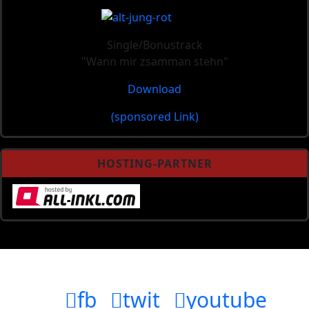
Single/Bonustrack
"Wann mir zsamman stehn"
Download
(sponsored Link)
HOSTING-PARTNER
fb
twit
youtube