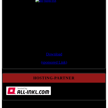
Single/Bonustrack
"Wann mir zsamman stehn"
Download
(sponsored Link)
HOSTING-PARTNER