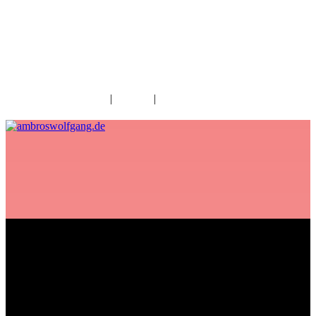
fab fa-facebook
fab fa-twitter
fab fa-youtube
fab fa-spotify
fab fa-apple
Home
|
Kontakt
|
Download/Presse