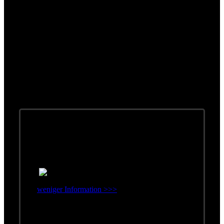
Compilations
weniger Information >>>
Erschienen: 1998
Label: Bud Musik