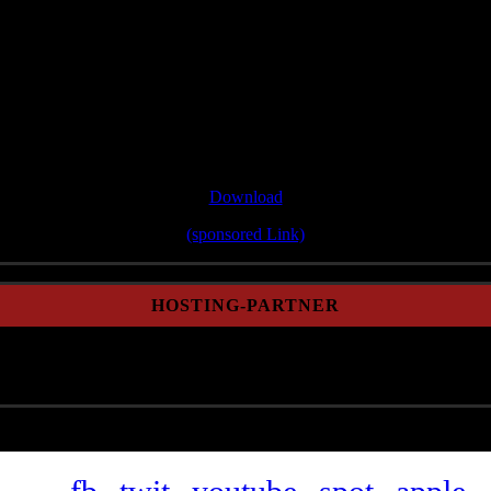
Single/Bonustrack
"Wann mir zsamman stehn"
Download
(sponsored Link)
HOSTING-PARTNER