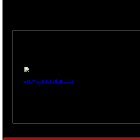
DVD & Video
Austria 3 - Live vor de
weniger Information >>>
Live-Video
Erschienen: 2000
Konzertaufzeichung Live vor de
Label: BMG Ariola