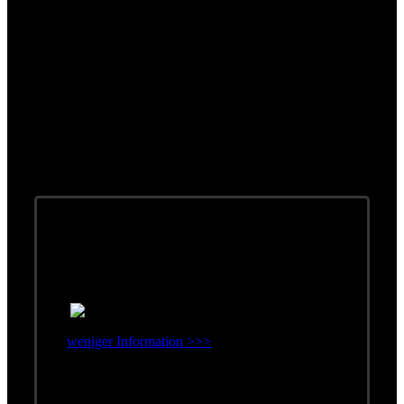
Konzept-Alben
weniger Information >>>
Erschienen: 1973
Label: Amadeo Österreich Schallplatten GmbH