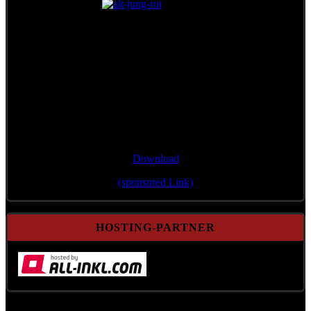
Single/Bonustrack
"Wann mir zsamman stehn"
Download
(sponsored Link)
HOSTING-PARTNER