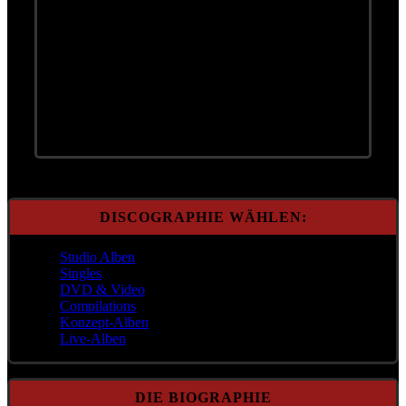
Bleib bei mir
1. Bleib bei mir
2. Der Himmel soll noch warten
DISCOGRAPHIE WÄHLEN:
Studio Alben
Singles
DVD & Video
Compilations
Konzept-Alben
Live-Alben
DIE BIOGRAPHIE