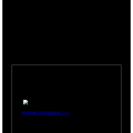
Singles
weniger Information >>>
Erschienen: November 1992
Label: Polydor