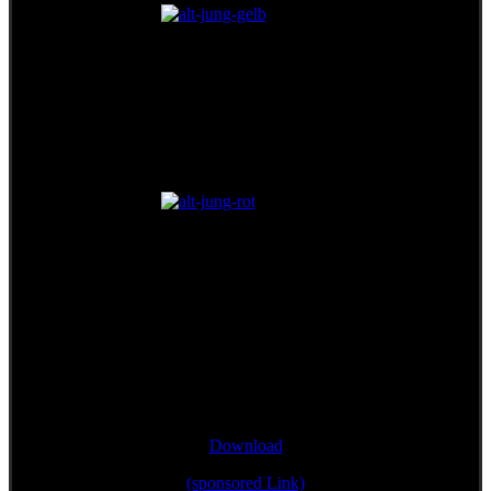
Single/Bonustrack
"Wann mir zsamman stehn"
Download
(sponsored Link)