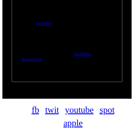
Konzerte
Wolfgang Ambros & WIR4
Tickets
bestellen
Wolfgang Ambros & WIR4
Einlass:
19:00 Uhr |
Beginn:
20:00 Uhr
Location:
MARIAZELL |
Seebühne
Bürgeralpe
Ort
A-8630 Mariazell
fb
twit
youtube
spot
apple