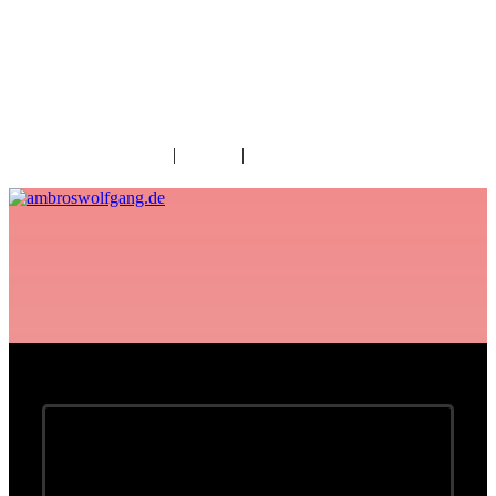
fab fa-facebook
fab fa-twitter
fab fa-youtube
fab fa-spotify
fab fa-apple
Home
|
Kontakt
|
Download/Presse