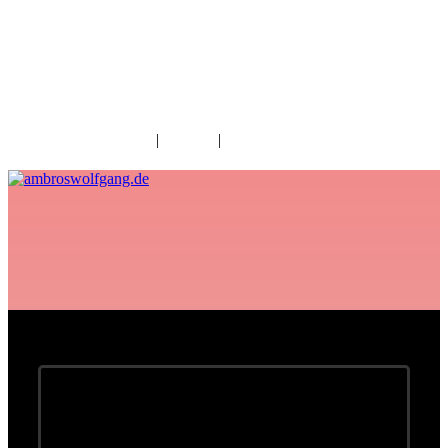
fab fa-facebook
fab fa-twitter
fab fa-youtube
fab fa-spotify
fab fa-apple
Home
|
Kontakt
|
Download/Presse