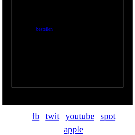
Konzerte
Wolfgang Ambros & die No. 1 vom
Wienerwald
Tickets
bestellen
Wolfgang Ambros & die No. 1 vom
Wienerwald - Das Beste vom Besten
Einlass:
18:00 Uhr |
Beginn:
19:00 Uhr
Location:
Mini-Donau/Stift Engelhartszell
Ort
A-4090 ENGELHARTSZELL
fb
twit
youtube
spot
apple