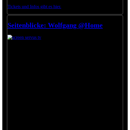
Tickets und Infos gibt es hier.
Seitenblicke: Wolfgang @Home
In den Sommermonaten begeben sich die Seitenblicke heuer
auf Sommerfrische in Österreich und zeigen Plätze, wo nicht
nur die Prominenz gerne Urlaub macht und wo man sich von
den Strapazen des Alltags erholen kann. Natürlich war das
Team vom ORF auch bei Wolfgang zu Besuch. Er zeigt uns,