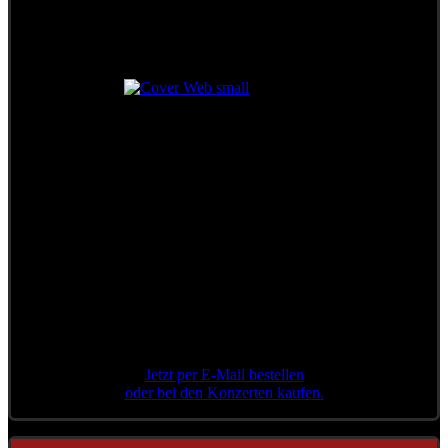
Das legendäre Konzert
in der Stadthalle Wien
++ Limitierte Auflage ++
Jetzt per E-Mail bestellen
oder bei den Konzerten kaufen.