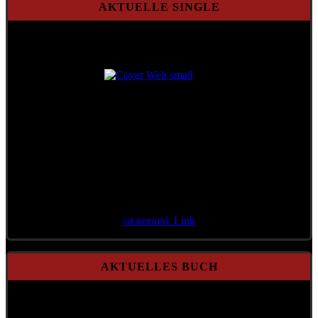
AKTUELLE SINGLE
Aktuelle Single
Aktenzeichen 71/21
sponsored. Link
AKTUELLES BUCH
A Mensch möcht i bleib'n
Gebundene Ausgabe