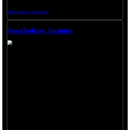
wo er ausspannt.
Hier geht's zum Video
Verschobene Termine
Liebe Leute,
weil sich die aktuellen Auflagen in den jeweiligen Hallen nicht
umsetzen ließen, mussten wir diese Konzerte verschieben:
• Erding, geplant am 19.09. -> verlegt auf Sa., 12. Juni 2021