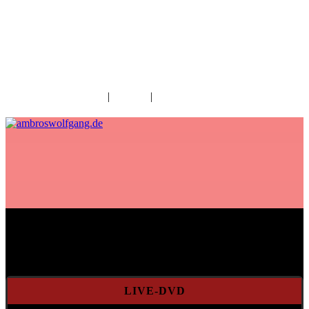
fab fa-facebook
fab fa-twitter
fab fa-youtube
fab fa-spotify
fab fa-apple
Home
|
Kontakt
|
Download/Presse
Aktuelles
LIVE-DVD