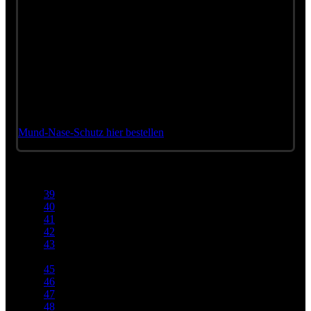
Diese Mund-Nase-Schütze gibt es in unserem Merchindising-
Shop und NATÜRLICH bei den Konzerten am
Verkaufsstand.
Und übrigens: Wir spielen! Überall da, wo sich die aktuellen
Regeln einhalten lassen, spielen wir. Schaut immer wieder hier
vorbei, damit Ihr auf dem Laufenden bleibt.
Mund-Nase-Schutz hier bestellen
39
40
41
42
43
44
45
46
47
48