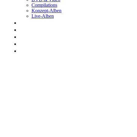
Compilations
Konzept-Alben
Live-Alben
Biographie
Band
Fotos
Kwale
Links