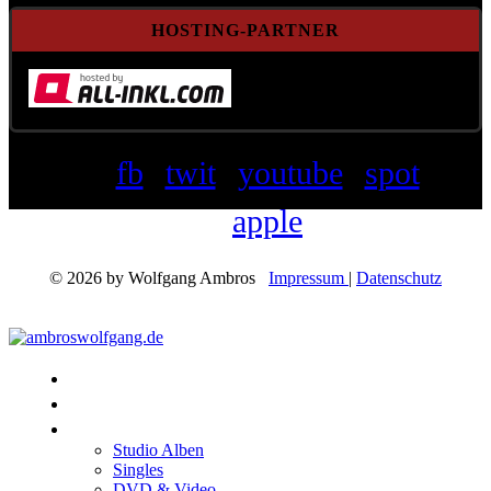
HOSTING-PARTNER
fb
twit
youtube
spot
apple
© 2026 by Wolfgang Ambros
Impressum
|
Datenschutz
Konzerte
Shop
Discographie
Studio Alben
Singles
DVD & Video