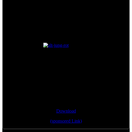
Single/Bonustrack
"Wann mir zsamman stehn"
Download
(sponsored Link)