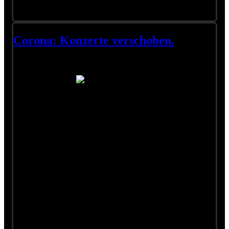
Corona: Konzerte verschoben.
Auch die laufende Tournee ist natürlich von den Maßnahmen
zum Corona-Virus betroffen. Alle Änderungen im Tournee-
Ablauf geben wir Euch hier bekannt, sobald wir darüber
informiert wurden. Schaut also immer mal wieder vorbei, wir
aktualisieren ständig.