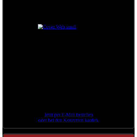
Das legendäre Konzert
in der Stadthalle Wien
++ Limitierte Auflage ++
Jetzt per E-Mail bestellen
oder bei den Konzerten kaufen.