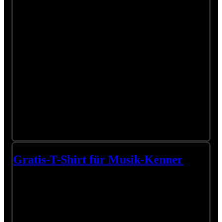
Gratis-T-Shirt für Musik-Kenner
Bitte lassen Sie die Video-Cookies zu,
um die Videos zu sehen
Erkennen Sie die Melodie?
Mit Spannung erwarten wir die Folge 9 von „Live aus dem
Studio Bartberg“ mit Wolfgang, Mischa Krausz, Roland