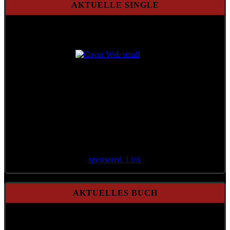
AKTUELLE SINGLE
Aktuelle Single
Aktenzeichen 71/21
sponsored. Link
AKTUELLES BUCH
A Mensch möcht i bleib'n
Gebundene Ausgabe