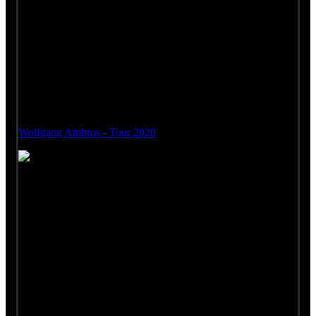
Tickets gibt es noch für den 05.03. in Kulmbach und am
08.03. in Baden Baden.
Ebenfalls ausverkauft ist der 12.03. in München. Hier gibt es
ein Zusatzkonzert am 17.04.
Das Konzert in Schwanenstadt am 28.03. ebenfalls
ausverkauft.
Tickets für alle anderen Konzerte gibt es wie immer hier:
Wolfgang Ambros - Tour 2020