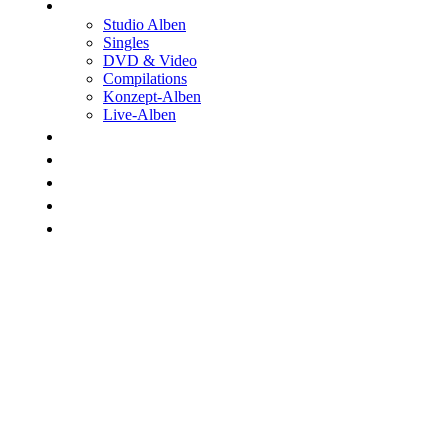
Discographie
Studio Alben
Singles
DVD & Video
Compilations
Konzept-Alben
Live-Alben
Biographie
Band
Fotos
Kwale
Links