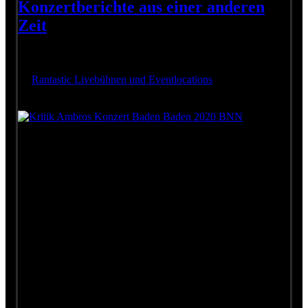
Konzertberichte aus einer anderen
Zeit
(Team): Eines der letzten Konzerte, die Wolfgang, Günter und
Roland noch spielen konnten, war das am 8. März
im
Rantastic Livebühnen und Eventlocations
in Baden Baden.
Dazu sind zwei Konzertberichte erschienen, die wir Euch
nicht vorenthalten wollen. Klicken zum vergrößern: