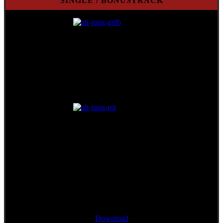
SINGLE / BONUSTRACK
Single/Bonustrack
"Wann mir zsamman stehn"
Download