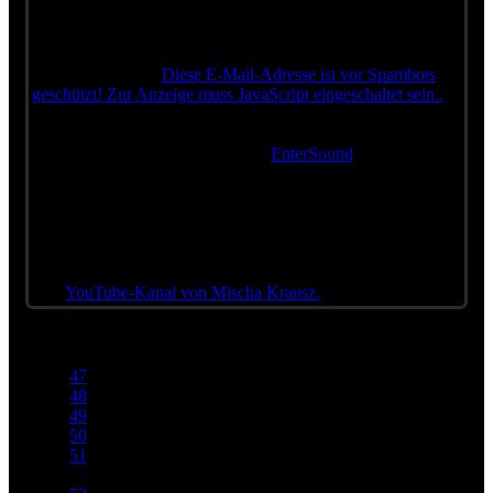
Vogl, Dieter Kolbeck und Simon Springer und natürlich
Ullrich Bäer. Erkennt ihr, welche Songs aus der
Aufnahmesession in diesem Teaser zu hören sind? Schreibt
uns Eure Tipps an
Diese E-Mail-Adresse ist vor Spambots
geschützt! Zur Anzeige muss JavaScript eingeschaltet sein.
.
Wer mindestens drei der vier angespielten Titel erkennt,
bekommt ein T-Shirt mit dem legendären W. Ambros-
Schriftzug aus der Kollektion von
EnterSound
, Wolfgangs
offiziellem Merchandising-Shop. Vergesst nicht, in der
Teilnahme-Mail Euren vollen Namen, Eure Postanschrift und
Eure Konfektionsgröße anzugeben. Teilnahmeschluss ist der
15.09.2019 um 23:59 Uhr.
Viel Erfolg und bleibt gespannt auf die neue Folge von „Live
aus dem Studio Bartberg“. Alle weiteren Folgen findet Ihr auf
dem
YouTube-Kanal von Mischa Krausz.
47
48
49
50
51
52