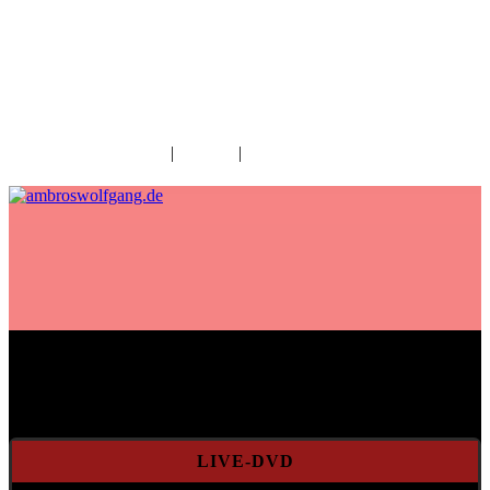
fab fa-facebook
fab fa-twitter
fab fa-youtube
fab fa-spotify
fab fa-apple
Home
|
Kontakt
|
Download/Presse
Aktuelles
LIVE-DVD