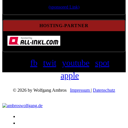
(sponsored Link)
HOSTING-PARTNER
fb
twit
youtube
spot
apple
© 2026 by Wolfgang Ambros
Impressum
|
Datenschutz
Konzerte
Shop