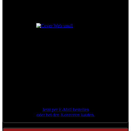
Das legendäre Konzert
in der Stadthalle Wien
++ Limitierte Auflage ++
Jetzt per E-Mail bestellen
oder bei den Konzerten kaufen.