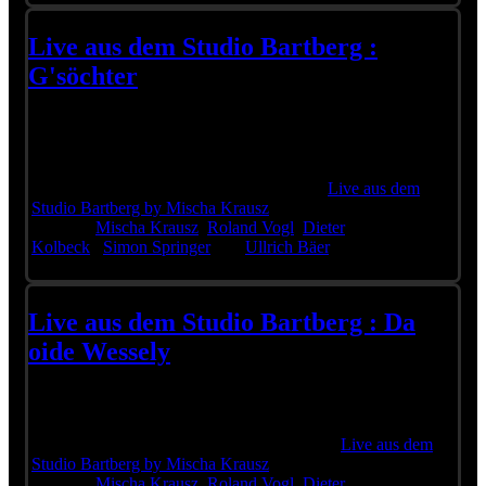
Live aus dem Studio Bartberg :
G'söchter
Bitte lassen Sie die Video-Cookies zu,
um die Videos zu sehen
Jetzt ist es so weit!
Hier kommt der erste Clip aus Folge 9 von
Live aus dem
Studio Bartberg by Mischa Krausz
mit Wolfgang
Ambros,
Mischa Krausz
,
Roland Vogl
,
Dieter
Kolbeck
,
Simon Springer
und
Ullrich Bäer
.
Den Anfang macht dieser Klassiker!
Live aus dem Studio Bartberg : Da
oide Wessely
Bitte lassen Sie die Video-Cookies zu,
um die Videos zu sehen
Hier kommt der zweite Clip aus Folge 9 von
Live aus dem
Studio Bartberg by Mischa Krausz
mit Wolfgang
Ambros,
Mischa Krausz
,
Roland Vogl
,
Dieter