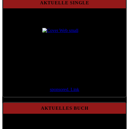
AKTUELLE SINGLE
Aktuelle Single
Aktenzeichen 71/21
sponsored. Link
AKTUELLES BUCH
A Mensch möcht i bleib'n
Gebundene Ausgabe