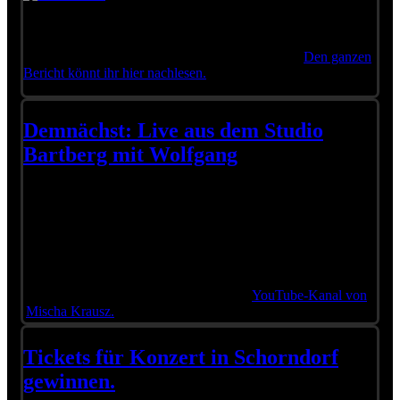
Wolfgang gab kürzlich ein umjubeltes Konzert in der
Münchner Residenz. Den Konzertbericht aus dem
Donaukurier wollen wir Euch nicht vorenthalten.
Den ganzen
Bericht könnt ihr hier nachlesen.
Demnächst: Live aus dem Studio
Bartberg mit Wolfgang
Bitte lassen Sie die Video-Cookies zu,
um die Videos zu sehen
Habt Ihr Lust auf mehr? Bald wird die neue Folge von „Live
aus dem Studio Bartberg“ veröffentlicht. Diesmal zu Gast bei
Mischa Krausz: Wolfgang Ambros, Roland Vogl, Ullrich
Bäer, Dieter Kolbeck und Simon Springer. Bleibt neugierig!
Alle weiteren Folgen findet Ihr auf dem
YouTube-Kanal von
Mischa Krausz.
Tickets für Konzert in Schorndorf
gewinnen.