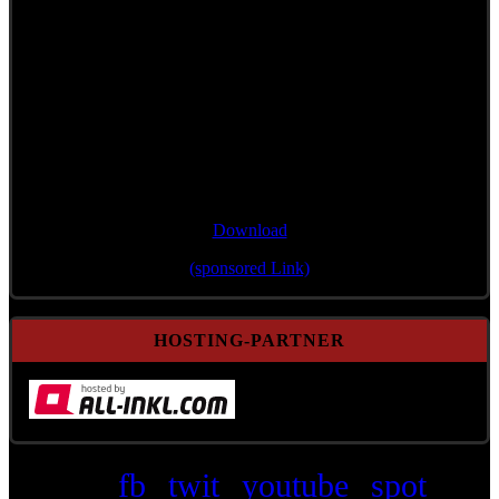
Single/Bonustrack
"Wann mir zsamman stehn"
Download
(sponsored Link)
HOSTING-PARTNER
fb
twit
youtube
spot