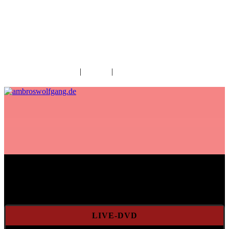
fab fa-facebook
fab fa-twitter
fab fa-youtube
fab fa-spotify
fab fa-apple
Home
|
Kontakt
|
Download/Presse
Aktuelles
LIVE-DVD