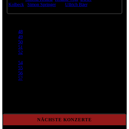
Kolbeck
,
Simon Springer
und
Ullrich Bäer
.
Diese Nummer ist fast 40 Jahre alt - und so aktuell wie nie.
48
49
50
51
52
53
54
55
56
57
Seite 53 von 82
NÄCHSTE KONZERTE