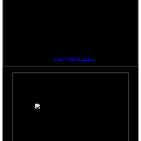
Bestellung per E-Mail
an
shop@
entersound.at
Band
Peter Koller
Gitarre, Keyboards
geb.
19.1.1951 (Steinbock) in Wien
Bankkaufmann