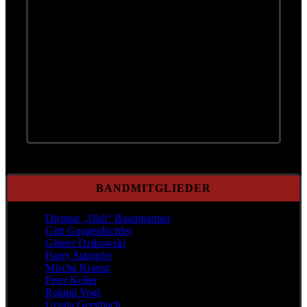
Jazzkonservatorium, dann Gitarrist bei der
Rockgruppe „Acid“, Theatermusiker und
„Wolfgang Lindner Band“. Begnadeter
Hobbykoch.Vorlieben: Essen und
Pilzesammeln.
Pausiert krankheitsbedingt seit Mai 2025
Lebensmotto:
„Leben und leben lassen“
BANDMITGLIEDER
Dietmar „Didi“ Baumgartner
Gitti Guggenbichler
Günter Dzikowski
Harry Stampfer
Mischa Krausz
Peter Koller
Roland Vogl
Ursula Gerstbach