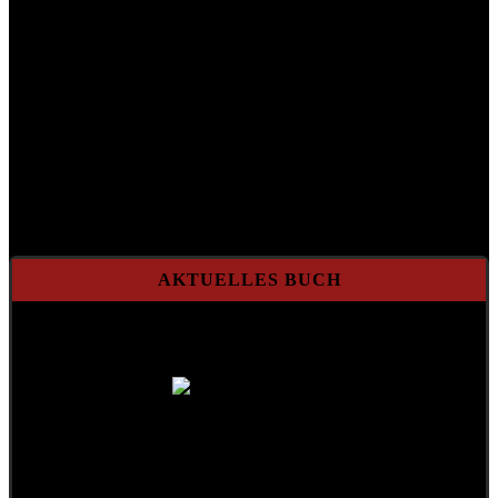
AKTUELLES BUCH
A Mensch möcht i bleib'n
Gebundene Ausgabe