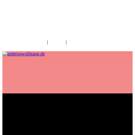
fab fa-facebook
fab fa-twitter
fab fa-youtube
fab fa-spotify
fab fa-apple
Home
|
Kontakt
|
Download/Presse